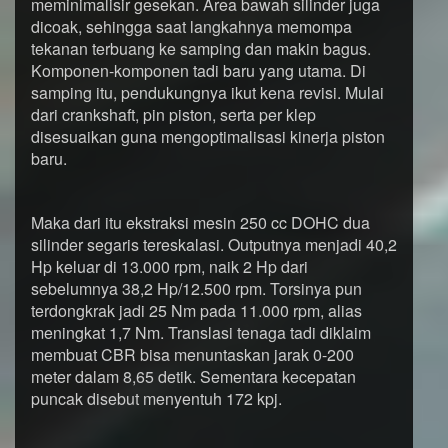
meminimalisir gesekan. Area bawah silinder juga
dicoak, sehingga saat langkahnya memompa
tekanan terbuang ke samping dan makin bagus.
Komponen-komponen tadi baru yang utama. Di
samping itu, pendukungnya ikut kena revisi. Mulai
dari crankshaft, pin piston, serta per klep
disesuaikan guna mengoptimalisasi kinerja piston
baru.
Maka dari itu ekstraksi mesin 250 cc DOHC dua
silinder segaris tereskalasi. Outputnya menjadi 40,2
Hp keluar di 13.000 rpm, naik 2 Hp dari
sebelumnya 38,2 Hp/12.500 rpm. Torsinya pun
terdongkrak jadi 25 Nm pada 11.000 rpm, alias
meningkat 1,7 Nm. Translasi tenaga tadi diklaim
membuat CBR bisa menuntaskan jarak 0-200
meter dalam 8,65 detik. Sementara kecepatan
puncak disebut menyentuh 172 kpj.