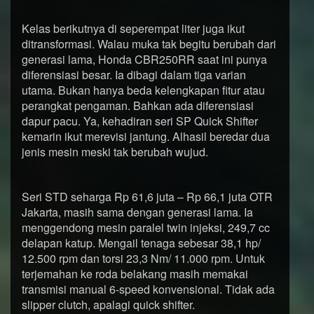
Kelas berikutnya di seperempat liter juga ikut
ditransformasi. Walau muka tak begitu berubah dari
generasi lama, Honda CBR250RR saat ini punya
diferensiasi besar. Ia dibagi dalam tiga varian
utama. Bukan hanya beda kelengkapan fitur atau
perangkat pengaman. Bahkan ada diferensiasi
dapur pacu. Ya, kehadiran seri SP Quick Shifter
kemarin ikut merevisi jantung. Alhasil beredar dua
jenis mesin meski tak berubah wujud.
Seri STD seharga Rp 61,6 juta – Rp 66,1 juta OTR
Jakarta, masih sama dengan generasi lama. Ia
menggendong mesin paralel twin injeksi, 249,7 cc
delapan katup. Mengail tenaga sebesar 38,1 hp/
12.500 rpm dan torsi 23,3 Nm/ 11.000 rpm. Untuk
terjemahan ke roda belakang masih memakai
transmisi manual 6-speed konvensional. Tidak ada
slipper clutch, apalagi quick shifter.