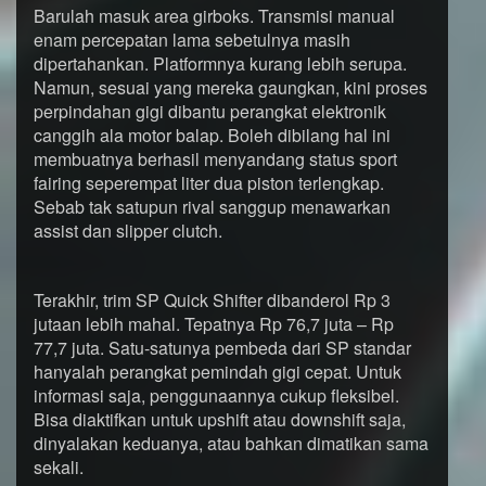
Barulah masuk area girboks. Transmisi manual
enam percepatan lama sebetulnya masih
dipertahankan. Platformnya kurang lebih serupa.
Namun, sesuai yang mereka gaungkan, kini proses
perpindahan gigi dibantu perangkat elektronik
canggih ala motor balap. Boleh dibilang hal ini
membuatnya berhasil menyandang status sport
fairing seperempat liter dua piston terlengkap.
Sebab tak satupun rival sanggup menawarkan
assist dan slipper clutch.
Terakhir, trim SP Quick Shifter dibanderol Rp 3
jutaan lebih mahal. Tepatnya Rp 76,7 juta – Rp
77,7 juta. Satu-satunya pembeda dari SP standar
hanyalah perangkat pemindah gigi cepat. Untuk
informasi saja, penggunaannya cukup fleksibel.
Bisa diaktifkan untuk upshift atau downshift saja,
dinyalakan keduanya, atau bahkan dimatikan sama
sekali.