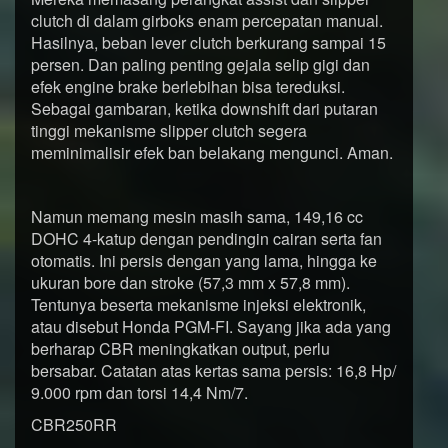
clutch di dalam girboks enam percepatan manual.
Hasilnya, beban lever clutch berkurang sampai 15
persen. Dan paling penting gejala selip gigi dan
efek engine brake berlebihan bisa tereduksi.
Sebagai gambaran, ketika downshift dari putaran
tinggi mekanisme slipper clutch segera
meminimalisir efek ban belakang mengunci. Aman.
Namun memang mesin masih sama, 149,16 cc
DOHC 4-katup dengan pendingin cairan serta fan
otomatis. Ini persis dengan yang lama, hingga ke
ukuran bore dan stroke (57,3 mm x 57,8 mm).
Tentunya beserta mekanisme injeksi elektronik,
atau disebut Honda PGM-FI. Sayang jika ada yang
berharap CBR meningkatkan output, perlu
bersabar. Catatan atas kertas sama persis: 16,8 Hp/
9.000 rpm dan torsi 14,4 Nm/7.
CBR250RR