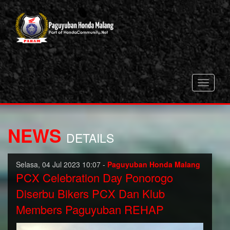
Toggle
navigati
NEWS
DETAILS
Selasa, 04 Jul 2023 10:07 -
Paguyuban Honda Malang
PCX Celebration Day Ponorogo
Diserbu Bikers PCX Dan Klub
Members Paguyuban REHAP