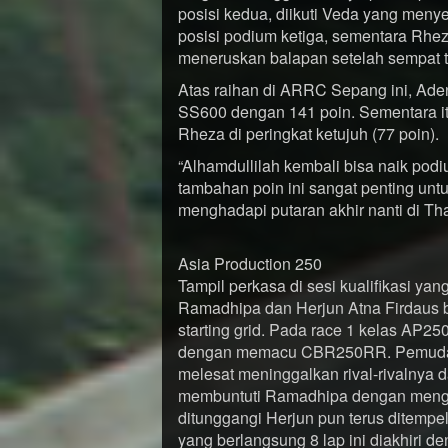
posisi kedua, diikuti Veda yang men
posisi podium ketiga, sementara Rhez
meneruskan balapan setelah sempat t
Atas raihan di ARRC Sepang ini, Ade
SS600 dengan 141 poin. Sementara it
Rheza di peringkat ketujuh (77 poin).
“Alhamdullilah kembali bisa naik pod
tambahan poin ini sangat penting un
menghadapi putaran akhir nanti di Tha
Asia Production 250
Tampil perkasa di sesi kualifikasi ya
Ramadhipa dan Herjun Atna Firdaus b
starting grid. Pada race 1 kelas AP2
dengan memacu CBR250RR. Pemuda as
melesat meninggalkan rival-rivalnya
membuntuti Ramadhipa dengan mengis
ditunggangi Herjun pun terus ditempe
yang berlangsung 8 lap ini diakhiri d