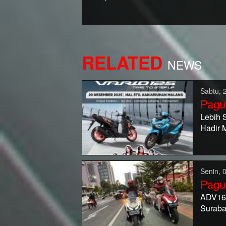
RELATED
NEWS
Sabtu, 
Pagu
Lebih 
Hadir 
Senin, 
Pagu
ADV160
Surab