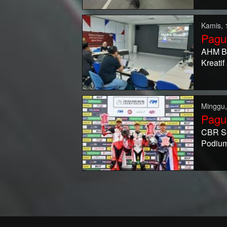
Kamis, 
Pagu
AHM Be
Kreati
Minggu,
Pagu
CBR Se
Podiu