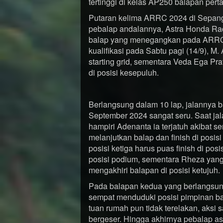
tertinggi di kelas AP250 balapan pert
Putaran kelima ARRC 2024 di Sepang 
pebalap andalannya, Astra Honda Ra
balap yang menegangkan pada ARRC S
kualifikasi pada Sabtu pagi (14/9), M
starting grid, sementara Veda Ega Pr
di posisi kesepuluh.
Berlangsung dalam 10 lap, jalannya 
September 2024 sangat seru. Saat ja
hampiri Adenanta ia terjatuh akibat 
melanjutkan balap dan finish di posi
posisi ketiga harus puas finish di pos
posisi podium, sementara Rheza yang
mengakhiri balapan di posisi ketujuh.
Pada balapan kedua yang berlangsung
sempat menduduki posisi pimpinan ba
tuan rumah pun tidak terelakan, aksi 
bergeser. Hingga akhirnya pebalap asa