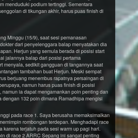
am menduduki podium tertinggi. Sementara
ggolan di tikungan akhir, harus puas finish di
ng Minggu (15/9), saat sesi pemanasan
okter dari penyelenggara balap menyatakan dia
lapan. Herjun yang semula berada di posisi start
i jalannya balap dari posisi pertama
 menyala, sedikit gangguan di tangannya saat
tantangan tambahan buat Herjun. Meski sempat
 terus berjuang menembus rapatnya persaingan di
 berupaya, namun harus puas finish di posisi
al, namun ia dapat mengamankan poin penting dan
a dengan 132 poin dimana Ramadhipa mengisi
rtinggi pada race 1. Saya berusaha memaksimalkan
 memimpin rombongan terdepan. Menghadapi race
a karena terjatuh pada sesi warm up pagi hari.
oin di race 2 ARRC Sepang ini sangat penting