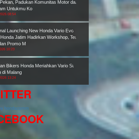
 Pekan, Padukan Komunitas Motor dan
ram Untukmu Ko
2026 08:54
nal Launching New Honda Vario Evo 160,
onda Jatim Hadirkan Workshop, Test
dan Promo M
2026 10:23
an Bikers Honda Meriahkan Vario Street
n di Malang
2026 13:24
ITTER
 by hondacomm
CEBOOK