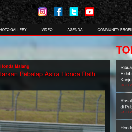
HOTO GALLERY
VIDEO
AGENDA
COMMUNITY PROFI
TO
 Honda Malang
Ribua
arkan Pebalap Astra Honda Raih
Exhib
Kanju
26 Jul 
Rasak
di Pub
23 Jul 
Honda