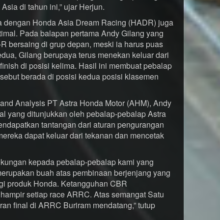
sia di tahun ini,” ujar Herjun.
ama dengan Honda Asia Dream Racing (HADR) juga
timal. Pada balapan pertama Andy Gilang yang
ersaing di grup depan, meski ia harus puas
kedua, Gilang berupaya terus menekan keluar dari
inish di posisi kelima. Hasil ini membuat pebalap
sebut berada di posisi kedua posisi klasemen
 and Analysis PT Astra Honda Motor (AHM), Andy
l yang ditunjukkan oleh pebalap-pebalap Astra
endapatkan tantangan dari aturan pengurangan
mereka dapat keluar dari tekanan dan mencetak
dukungan kepada pebalap-pebalap kami yang
merupakan buah atas pembinaan berjenjang yang
logi produk Honda. Ketangguhan CBR
 hampir setiap race ARRC. Atas semangat Satu
aran final di ARRC Buriram mendatang,” tutup