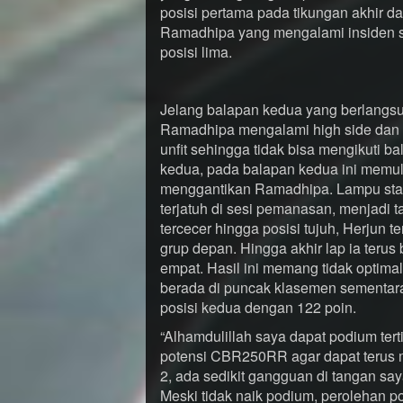
posisi pertama pada tikungan akhir d
Ramadhipa yang mengalami insiden sen
posisi lima.
Jelang balapan kedua yang berlangsu
Ramadhipa mengalami high side dan d
unfit sehingga tidak bisa mengikuti ba
kedua, pada balapan kedua ini memula
menggantikan Ramadhipa. Lampu start
terjatuh di sesi pemanasan, menjadi 
tercecer hingga posisi tujuh, Herjun
grup depan. Hingga akhir lap ia terus
empat. Hasil ini memang tidak optim
berada di puncak klasemen sementar
posisi kedua dengan 122 poin.
“Alhamdulillah saya dapat podium te
potensi CBR250RR agar dapat terus
2, ada sedikit gangguan di tangan say
Meski tidak naik podium, perolehan p