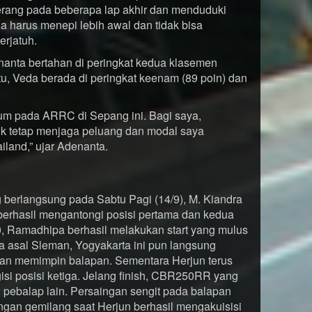
yerang pada beberapa lap akhir dan menduduki
a harus menepi lebih awal dan tidak bisa
erjatuh.
nanta bertahan di peringkat kedua klasemen
u, Veda berada di peringkat keenam (89 poin) dan
ium pada ARRC di Sepang ini. Bagi saya,
tuk tetap menjaga peluang dan modal saya
iland,” ujar Adenanta.
ng berlangsung pada Sabtu Pagi (14/9), M. Kiandra
erhasil mengantongi posisi pertama dan kedua
50, Ramadhipa berhasil melakukan start yang mulus
al Sleman, Yogyakarta ini pun langsung
 dan memimpin balapan. Sementara Herjun terus
i posisi ketiga. Jelang finish, CBR250RR yang
l pebalap lain. Persaingan sengit pada balapan
engan gemilang saat Herjun berhasil mengakuisisi