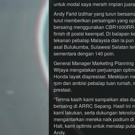
untuk modal saya meraih impian juara A
Andy Farid Izdihar yang turun bers
turut memberikan persaingan yang op
bersaing menggunakan CBR1000RR-R b
finish di posisi keempat. Di balapan 
tekanan pebalap Malaysia dan ia pun f
asal Bulukumba, Sulawesi Selatan ter
sementara dengan 140 poin.
General Manager Marketing Planning
Wijaya mengatakan perjuangan optima
Honda layak diapresiasi. Meskipun m
rpm dan ambisi pebalap tuan rumah, 
prestasi.
“Terima kasih kami sampaikan atas 
bersaing di ARRC Sepang. Hasil ini 
kami lakukan, serta dukungan tekno
mengantarkan mereka naik podium di
Hati, kami optimis untuk menatap put
Andy.