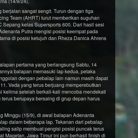
ama (14/9/24).
berjalan sangat sengit. Turun dengan tiga
cing Team (AHRT) turut memberikan suguhan
epang kelas Supersports 600. Dari hasil sesi
. Adenanta Putra mengisi posisi keempat pada
atama di posisi ketujuh dan Rheza Danica Ahrens
balapan pertama yang berlangsung Sabtu, 14
lannya balapan memasuki lap kedua, petaka
senggolan dengan pebalap lain namun masih dapat
si 11. Veda yang terus berjuang memperebutkan
isi kelima setelah berkali-kali mencoba mendekati
 terus berupaya bersaing di grup depan harus
 Minggu (15/9), di awal balapan Adenanta
lap dalam beberapa lap. Tekanan dari pebalap
saling salip membuat pengisi posisi puncak terus
l Magetan, Jawa Timur ini pun berhasil finish di