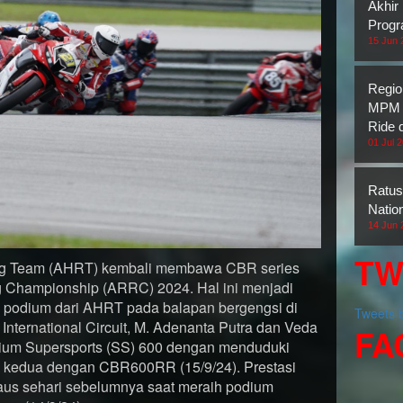
Akhir
Prog
15 Jun 
Regio
MPM H
Ride 
01 Jul 
Ratus
Natio
14 Jun 
TW
ing Team (AHRT) kembali membawa CBR series
g Championship (ARRC) 2024. Hal ini menjadi
i podium dari AHRT pada balapan bergengsi di
Tweets
International Circuit, M. Adenanta Putra dan Veda
FA
ium Supersports (SS) 600 dengan menduduki
n kedua dengan CBR600RR (15/9/24). Prestasi
daus sehari sebelumnya saat meraih podium