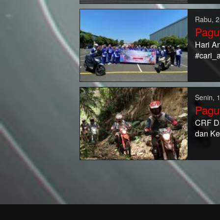
Rabu, 2
Pagu
Hari A
#cari_
Senin, 
Pagu
CRF Da
dan Ke