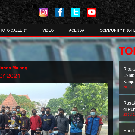
HOTO GALLERY
VIDEO
AGENDA
COMMUNITY PROFI
TO
Honda Malang
Ribua
r 2021
Exhib
Kanju
26 Jul 
Rasak
di Pub
23 Jul 
Honda