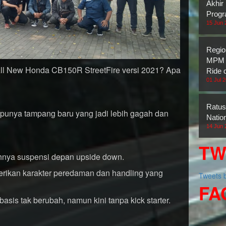
Akhir
Prog
15 Jun 
Regio
MPM H
ll New Honda CB150R StreetFire versi 2021? Apa
Ride 
01 Jul 
Ratus
i punya tampang baru yang jadi lebih gagah dan
Natio
14 Jun 
TW
tohnya suspensi depan upside down.
erikan karakter peredaman dan handling yang
Tweets
FA
basis tak berubah, namun kini tanpa kick starter.