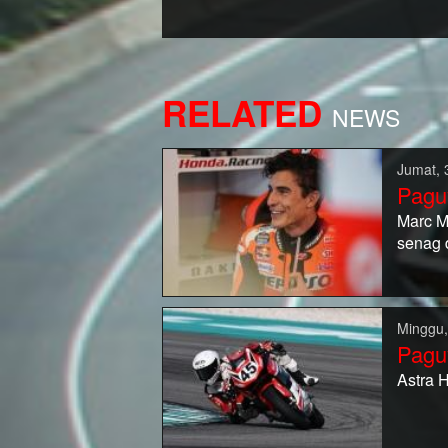
RELATED
NEWS
Jumat, 
Pagu
Marc M
senag 
Minggu,
Pagu
Astra 