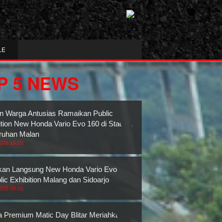
LE
P 5 NEWS
n Warga Antusias Ramaikan Public
ition New Honda Vario Evo 160 di Stadion
ruhan Malan
2026 16:03
an Langsung New Honda Vario Evo 160
lic Exhibition Malang dan Sidoarjo
2026 09:50
 Premium Matic Day Blitar Meriahkan