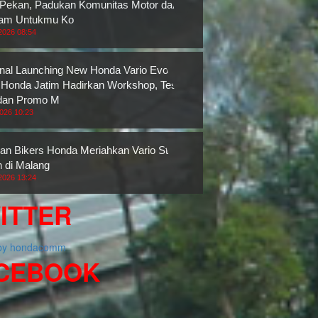
 Pekan, Padukan Komunitas Motor dan
ram Untukmu Ko
2026 08:54
nal Launching New Honda Vario Evo 160,
onda Jatim Hadirkan Workshop, Test
dan Promo M
2026 10:23
an Bikers Honda Meriahkan Vario Street
n di Malang
2026 13:24
ITTER
 by hondacomm
CEBOOK