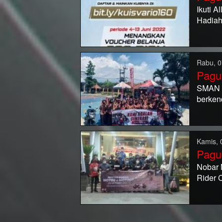
Ikuti 
Hadiah
Rabu, 0
Pagu
SMAN 
berken
Kamis, 
Pagu
Nobar 
Rider 