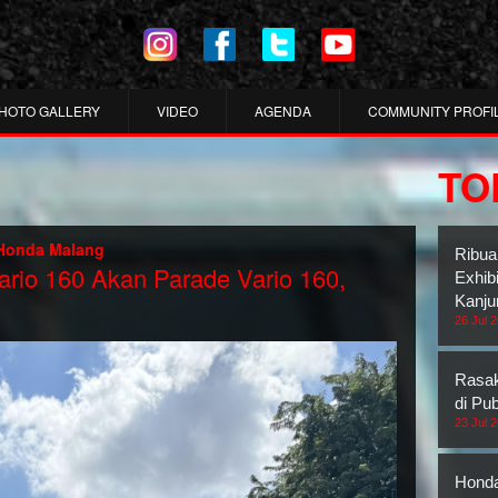
HOTO GALLERY
VIDEO
AGENDA
COMMUNITY PROFI
TO
Honda Malang
Ribua
ario 160 Akan Parade Vario 160,
Exhib
Kanju
26 Jul 
Rasak
di Pub
23 Jul 
Honda