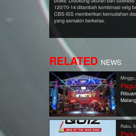
brake. Didukung ukuran ban tubeless
120/70-14 ditambah kombinasi velg be
CBS-ISS memberikan kemudahan dan 
yang semakin berkelas.
RELATED
NEWS
Minggu,
Pagu
Ribuan
Malang
Rabu, 0
Pagu