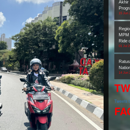
Akhir
Prog
15 Jun 
Regio
MPM H
Ride 
01 Jul 
Ratus
Natio
14 Jun 
TW
Tweets
FA