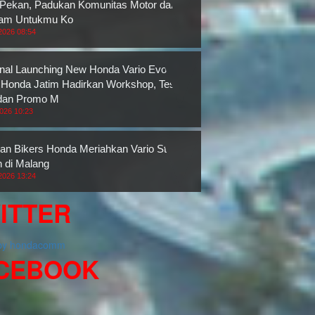
 Pekan, Padukan Komunitas Motor dan
ram Untukmu Ko
2026 08:54
nal Launching New Honda Vario Evo 160,
onda Jatim Hadirkan Workshop, Test
dan Promo M
2026 10:23
an Bikers Honda Meriahkan Vario Street
n di Malang
2026 13:24
ITTER
 by hondacomm
CEBOOK