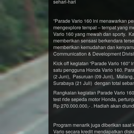
sehari-hari
”Parade Vario 160 ini menawarkan 
mengexplore tempat – tempat yang m
Vario 160 yang mewah dan sporty. K
memberikan sensasi berkendara tersen
memberikan kemudahan dan kenyamana
Communication & Development Divis
Kick off kegiatan “Parade Vario 160” 
satu pengguna Honda Vario 160. Parad
(2 Juni), Pasuruan (09 Juni), Malang, (
Surabaya (21 Juli) dengan total seba
Rangkaian kegiatan Parade Vario 160
test ride sepeda motor Honda, pertun
Rp 270.000.000,- . Hadiah akan diund
Program menarik juga diberikan saat
Vario secara kredit mendapatkan disk