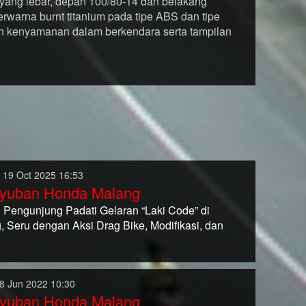
 yang lebar, depan 100/80-14 dan belakang
rwarna burnt titanium pada tipe ABS dan tipe
kenyamanan dalam berkendara serta tampilan
 19 Oct 2025 16:53
yuban Honda Malang
 Pengunjung Padati Gelaran “Laki Code” di
, Seru dengan Aksi Drag Bike, Modifikasi, dan
8 Jun 2022 10:30
yuban Honda Malang