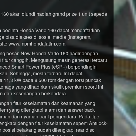
160 akan diundi hadiah grand prize 1 unit sepeda
ara pecinta Honda Vario 160 dapat mendaftarkan
uga bisa diakses di sosial media (Instagram,
site www.mpmhondajatim.com.
ang besar, New Honda Vario 160 hadir dengan
i fitur canggih. Mengusung mesin generasi terbaru
anced Smart Power Plus (eSP+) berpendingin
n. Sehingga, mesin terbaru ini dapat
a 11,3 kW pada 8.500 rpm dengan torsi puncak
enaga yang dihadirkan skutik premium sporti ini
n dan kesenangan berkendara.
 dengan fitur keselamatan dan keamanan yang
tem yang dilengkapi alarm dan answer back
aman dan nyaman bagi pengendara. Pada tipe
gkapi dengan fitur keselamatan seperti Antilock-
 posisi belakang sudah dilengkapi rear disc