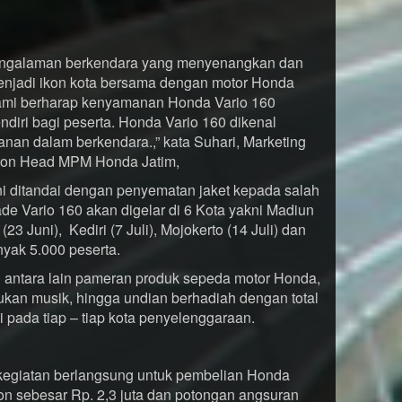
pengalaman berkendara yang menyenangkan dan
enjadi ikon kota bersama dengan motor Honda
ami berharap kenyamanan Honda Vario 160
diri bagi peserta. Honda Vario 160 dikenal
n dalam berkendara.,” kata Suhari, Marketing
ion Head MPM Honda Jatim,
ini ditandai dengan penyematan jaket kepada salah
e Vario 160 akan digelar di 6 Kota yakni Madiun
23 Juni), Kediri (7 Juli), Mojokerto (14 Juli) dan
nyak 5.000 peserta.
 antara lain pameran produk sepeda motor Honda,
jukan musik, hingga undian berhadiah dengan total
i pada tiap – tiap kota penyelenggaraan.
 kegiatan berlangsung untuk pembelian Honda
on sebesar Rp. 2,3 juta dan potongan angsuran