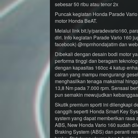
sebesar 50 ribu atau tenor 2x
Puncak kegiatan Honda Parade Vario 
motor Honda BeAT.
Melalui link bit.ly/paradevario160, p
diri. Info kegiatan Parade Vario 160 j
facebook) @mpmhondajatim dan web
Dibekali dengan desain bodi motor y
performa tinggi dan beragam teknolog
dengan kapasitas 160cc 4 katup enh
cairan yang mampu mengurangi geseka
menghasilkan tenaga maksimal hingg
13,8 Nm pada 7.000 rpm. Sensasi bert
pun semakin mewujudkan kebanggaa
Skutik premium sporti ini dilengkapi
canggih seperti Honda Smart Key Sys
system yang dapat memberikan rasa 
ABS, New Honda Vario 160 sudah dilen
Braking System (ABS) dan peranti rem