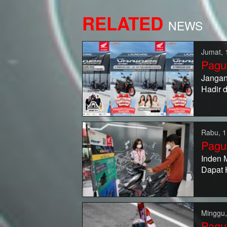
RELATED
NEWS
Jumat, 
Pagu
Jangan
Hadir 
Rabu, 1
Pagu
Inden 
Dapat 
Minggu,
Pagu