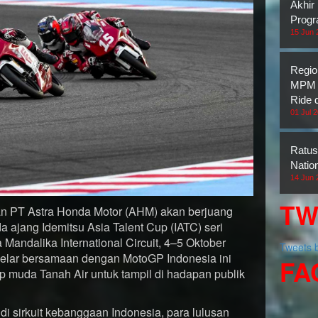
Akhir
Prog
15 Jun 
Regio
MPM H
Ride 
01 Jul 
Ratus
Natio
14 Jun 
TW
an PT Astra Honda Motor (AHM) akan berjuang
 ajang Idemitsu Asia Talent Cup (IATC) seri
Mandalika International Circuit, 4–5 Oktober
Tweets
gelar bersamaan dengan MotoGP Indonesia ini
FA
 muda Tanah Air untuk tampil di hadapan publik
i sirkuit kebanggaan Indonesia, para lulusan