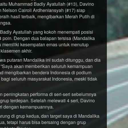
aitu Muhammad Badly Ayatullah (#13), Davino
an Nelson Cairoli Ardheniansyah (#17) siap
ih hasil terbaik, mengibarkan Merah Putih di
ngsa.
i Badly Ayatullah yang kokoh menempati posisi
 poin. Dengan dua balapan tersisa (Mandalika
itu memiliki kesempatan emas untuk menutup
 klasemen akhir.
a putaran Mandalika ini sudah ditunggu, dan dia
 ”Saya akan memberikan seluruh kemampuan
kad mengibarkan bendera Indonesia di podium
k bagi seluruh masyarakat Indonesia, meski tidak
n peningkatan performa di seri-seri sebelumnya
 grup terdepan. Setelah melewati 4 seri, Davino
iri dengan kemampuannya.
arung di grup kedua, dan target saya di Mandalika
ua, tetapi harus bisa bersaing dengan grup