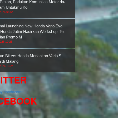
 Pekan, Padukan Komunitas Motor dan
ram Untukmu Ko
2026 08:54
nal Launching New Honda Vario Evo 160,
onda Jatim Hadirkan Workshop, Test
dan Promo M
2026 10:23
an Bikers Honda Meriahkan Vario Street
n di Malang
2026 13:24
ITTER
 by hondacomm
CEBOOK