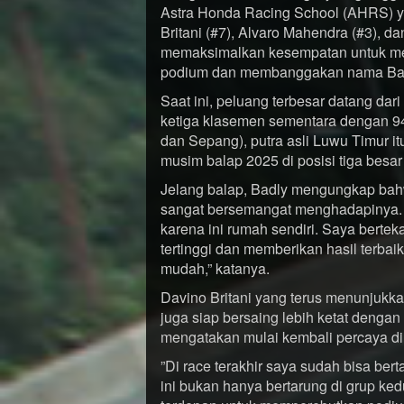
Astra Honda Racing School (AHRS) y
Britani (#7), Alvaro Mahendra (#3), d
memaksimalkan kesempatan untuk mera
podium dan membanggakan nama Ba
Saat ini, peluang terbesar datang dar
ketiga klasemen sementara dengan 94
dan Sepang), putra asli Luwu Timur 
musim balap 2025 di posisi tiga besar
Jelang balap, Badly mengungkap bahw
sangat bersemangat menghadapinya.
karena ini rumah sendiri. Saya berte
tertinggi dan memberikan hasil terbai
mudah,” katanya.
Davino Britani yang terus menunjukka
juga siap bersaing lebih ketat dengan
mengatakan mulai kembali percaya d
”Di race terakhir saya sudah bisa bert
ini bukan hanya bertarung di grup ked