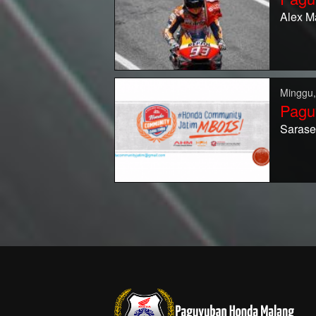
Alex M
Minggu,
Pagu
Sarase