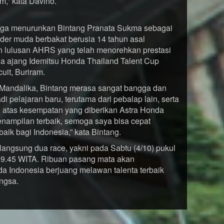
,” kata Davino.
juga menurunkan Bintang Pranata Sukma sebagai
ider muda berbakat berusia 14 tahun asal
n lulusan AHRS yang telah menorehkan prestasi
da ajang Idemitsu Honda Thailand Talent Cup
uit, Buriram.
 Mandalika, Bintang merasa sangat bangga dan
i pelajaran baru, terutama dari pebalap lain, serta
 atas kesempatan yang diberikan Astra Honda
nampilan terbaik, semoga saya bisa cepat
aik bagi Indonesia,” kata Bintang.
langsung dua race, yakni pada Sabtu (4/10) pukul
09.45 WITA. Ribuan pasang mata akan
 Indonesia berjuang melawan talenta terbaik
ngsa.