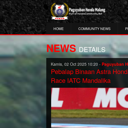
HOME
COMMUNITY NEWS
P
NEWS
DETAILS
Kamis, 02 Oct 2025 10:20 -
Paguyuban H
Pebalap Binaan Astra Hon
Race IATC Mandalika