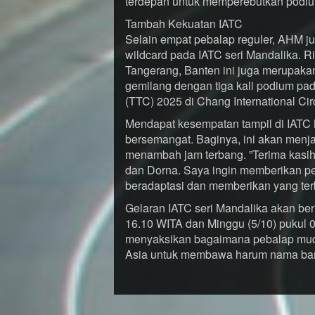
terdepan untuk memperebutkan podium
Tambah Kekuatan IATC
Selain empat pebalap reguler, AHM 
wildcard pada IATC seri Mandalika. R
Tangerang, Banten ini juga merupaka
gemilang dengan tiga kali podium pa
(TTC) 2025 di Chang International Circ
Mendapat kesempatan tampil di IATC
bersemangat. Baginya, ini akan menjad
menambah jam terbang. ”Terima kasih
dan Dorna. Saya ingin memberikan pe
beradaptasi dan memberikan yang terb
Gelaran IATC seri Mandalika akan ber
16.10 WITA dan Minggu (5/10) pukul 
menyaksikan bagaimana pebalap muda
Asia untuk membawa harum nama ba