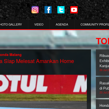
HOTO GALLERY
VIDEO
AGENDA
COMMUNITY PROFI
TO
onda Malang
Ribua
da Siap Melesat Amankan Home
Exhib
Kanju
26 Jul 
Rasak
di Pub
23 Jul 
Honda