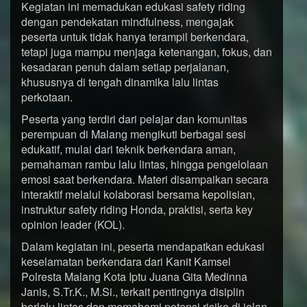
Kegiatan ini memadukan edukasi safety riding
dengan pendekatan mindfulness, mengajak
peserta untuk tidak hanya terampil berkendara,
tetapi juga mampu menjaga ketenangan, fokus, dan
kesadaran penuh dalam setiap perjalanan,
khususnya di tengah dinamika lalu lintas
perkotaan.
Peserta yang terdiri dari pelajar dan komunitas
perempuan di Malang mengikuti berbagai sesi
edukatif, mulai dari teknik berkendara aman,
pemahaman rambu lalu lintas, hingga pengelolaan
emosi saat berkendara. Materi disampaikan secara
interaktif melalui kolaborasi bersama kepolisian,
instruktur safety riding Honda, praktisi, serta key
opinion leader (KOL).
Dalam kegiatan ini, peserta mendapatkan edukasi
keselamatan berkendara dari Kanit Kamsel
Polresta Malang Kota Iptu Juana Gita Medinna
Janis, S.Tr.K., M.Si., terkait pentingnya disiplin
berlalu lintas dan memahami potensi risiko di jalan.