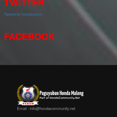
TWITTER
Tweets by hondacomm
FACEBOOK
Email :
info@hondacommunity.net