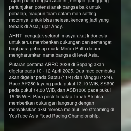
"Ajang balap tingkat Asia ini, menjadi panggung
pertunjukan potensi anak bangsa baik untuk
pebalap, maupun team dalam men-setting
motornya, untuk bisa melesat kencang jadi yang
terbaik di Asia,” ujar Andy.
AHRT mengajak seluruh masyarakat Indonesia
untuk terus memberikan dukungan dan semangat
bagi para pebalap muda Merah Putih dalam
mengharumkan nama bangsa di level Asia.
Putaran pertama ARRC 2026 di Sepang akan
digelar pada 10 - 12 April 2025. Dua race pembuka
akan digelar pada Sabtu (11/4) dan Minggu (12/4).
Race AP250 tayang pada pukul 13:10 WIB, SS600
pada pukul 14.00 WIB, dan ASB1000 pada pukul
15:05 WIB. Para pecinta balap Tanah Air bisa
memberikan dukungan langsung dengan
menyaksikan aksi mereka melalui live streaming di
YouTube Asia Road Racing Championship.