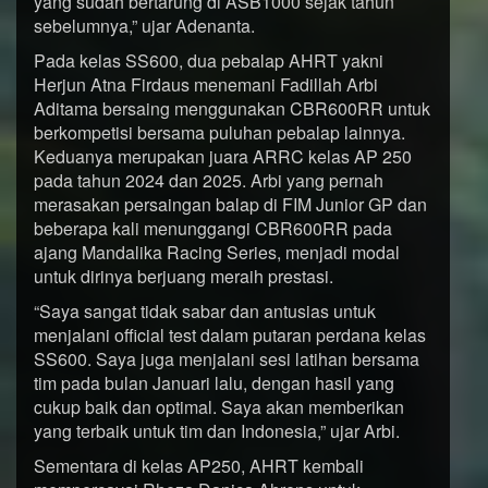
yang sudah bertarung di ASB1000 sejak tahun
sebelumnya,” ujar Adenanta.
Pada kelas SS600, dua pebalap AHRT yakni
Herjun Atna Firdaus menemani Fadillah Arbi
Aditama bersaing menggunakan CBR600RR untuk
berkompetisi bersama puluhan pebalap lainnya.
Keduanya merupakan juara ARRC kelas AP 250
pada tahun 2024 dan 2025. Arbi yang pernah
merasakan persaingan balap di FIM Junior GP dan
beberapa kali menunggangi CBR600RR pada
ajang Mandalika Racing Series, menjadi modal
untuk dirinya berjuang meraih prestasi.
“Saya sangat tidak sabar dan antusias untuk
menjalani official test dalam putaran perdana kelas
SS600. Saya juga menjalani sesi latihan bersama
tim pada bulan Januari lalu, dengan hasil yang
cukup baik dan optimal. Saya akan memberikan
yang terbaik untuk tim dan Indonesia,” ujar Arbi.
Sementara di kelas AP250, AHRT kembali