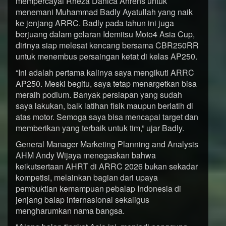
mempercayai Rheza Danica Ahrens untuk
menemani Muhammad Badly Ayatullah yang naik
ke jenjang ARRC. Badly pada tahun ini juga
berjuang dalam gelaran Idemitsu Moto4 Asia Cup,
dirinya siap melesat kencang bersama CBR250RR
untuk menembus persaingan ketat di kelas AP250.
“Ini adalah pertama kalinya saya mengikuti ARRC
AP250. Meski begitu, saya tetap menargetkan bisa
meraih podium. Banyak persiapan yang sudah
saya lakukan, baik latihan fisik maupun berlatih di
atas motor. Semoga saya bisa mencapai target dan
memberikan yang terbaik untuk tim,” ujar Badly.
General Manager Marketing Planning and Analysis
AHM Andy Wijaya menegaskan bahwa
keikutsertaan AHRT di ARRC 2026 bukan sekadar
kompetisi, melainkan bagian dari upaya
pembuktian kemampuan pebalap Indonesia di
jenjang balap internasional sekaligus
mengharumkan nama bangsa.